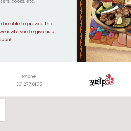
rs, cooks, etc. ​
 to be able to provide that
 we invite you to give us a
soon!
Phone
301.277.0155