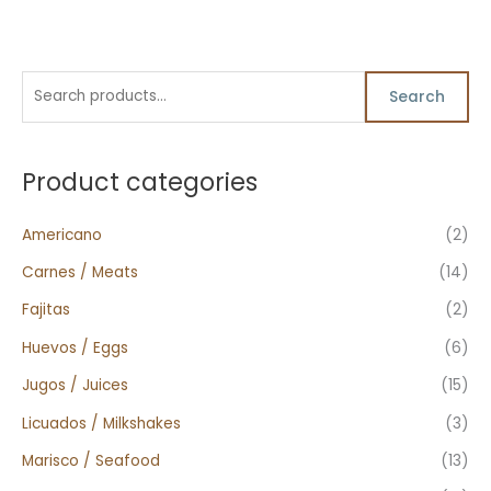
S
M
M
Search
e
i
a
a
n
x
r
Product categories
p
p
c
r
r
h
Americano
(2)
i
i
f
c
c
Carnes / Meats
(14)
o
e
e
Fajitas
(2)
r
Huevos / Eggs
(6)
:
Jugos / Juices
(15)
Licuados / Milkshakes
(3)
Marisco / Seafood
(13)